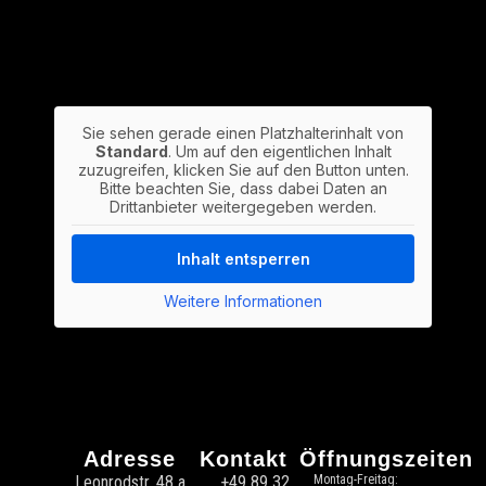
Sie sehen gerade einen Platzhalterinhalt von
Standard
. Um auf den eigentlichen Inhalt
zuzugreifen, klicken Sie auf den Button unten.
Bitte beachten Sie, dass dabei Daten an
Drittanbieter weitergegeben werden.
Inhalt entsperren
Weitere Informationen
Adresse
Kontakt
Öffnungszeiten
Leonrodstr. 48 a
+49 89 32
Montag-Freitag: